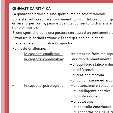
GINNASTICA RITMICA
La ginnastica ritmica e' uno sport olimpico solo femminile.
Consiste nel coordinare i movimenti ginnici del corpo con quel
differenti per forma, peso e quantita' consentono di allenar
ritmo di musica.
E’ uno sport che dona una postura corretta ed un portamento 
Favorisce la socializzazione e l’aggregazione delle atlete.
Prevede gare individuali e di squadra.
Permette di allenare:
–
le capacita' condizionali
: resistenza e forza ma soprat
–
le capacita' coordinative
: – di ritmo di orientamento
– di equilibrio statico e dinam
– di differenziazione
– di reazione motoria
– di combinazione ed accoppia
–
le capacita' psicologiche
: – di attenzione e concentr
– di intelligenza sportiva
– di motivazione
– di autostima
– di controllo emozionale
– di sopportazione della fatica e 