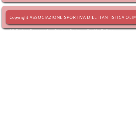
ALLE 2
GLI OR
DA QUE
Copyright ASSOCIAZIONE SPORTIVA DILETTANTISTICA OLI
INDICA
PALEST
All Rights Reserved. -
Privacy Policy
-
Cookie Policy