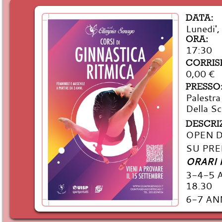
Lunedi'
17:30
0,00 €
Palestra
Della S
OPEN D
SU PRE
ORARI 
3-4-5 
18.30
6-7 AN
8 ANNI