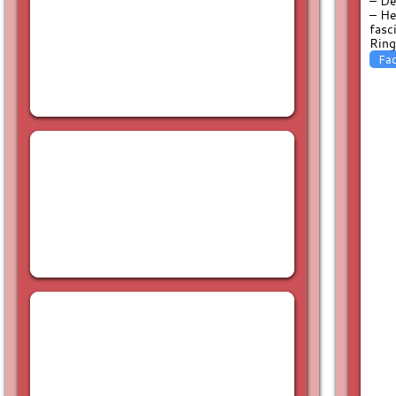
– De
– He
fasc
Ring
Fa