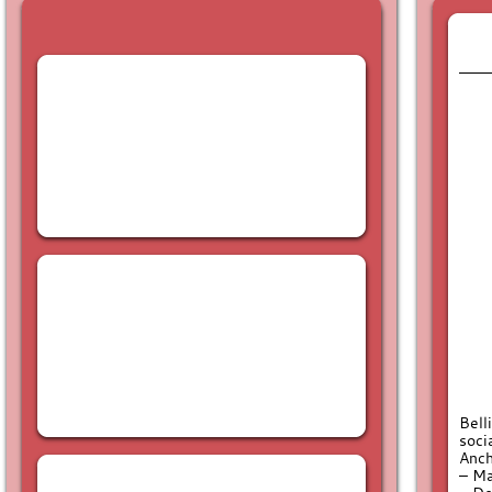
Bell
soci
Anch
– Ma