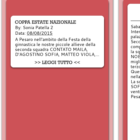
Saba
By:
Sonia Patella 2
Inte
Data:
08/08/2015
pala
A Pesaro nell'ambito della Festa della
Seco
ginnastica le nostre piccole allieve della
comp
seconda squadra CONTATO MAILA,
la 
D'AGOSTINO SOFIA, MATTEO VIOLA,…
NOEM
migl
terz
Ques
nella
La 
SOFI
vent
Pesa