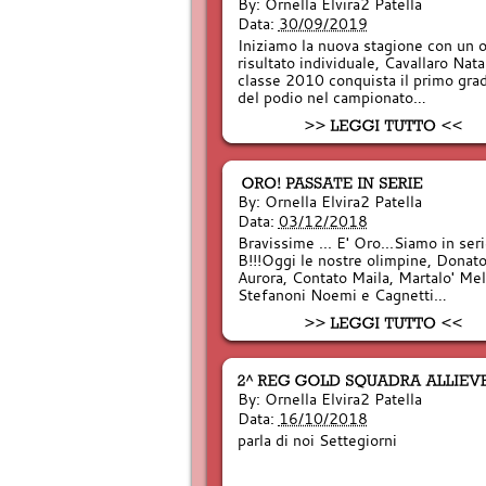
By:
Ornella Elvira2 Patella
Data:
30/09/2019
Iniziamo la nuova stagione con un 
risultato individuale, Cavallaro Nata
classe 2010 conquista il primo gra
del podio nel campionato…
By:
Ornella Elvira2 Patella
Data:
03/12/2018
Bravissime ... E' Oro...Siamo in ser
B!!!Oggi le nostre olimpine, Donat
Aurora, Contato Maila, Martalo' Mel
Stefanoni Noemi e Cagnetti…
By:
Ornella Elvira2 Patella
Data:
16/10/2018
parla di noi Settegiorni