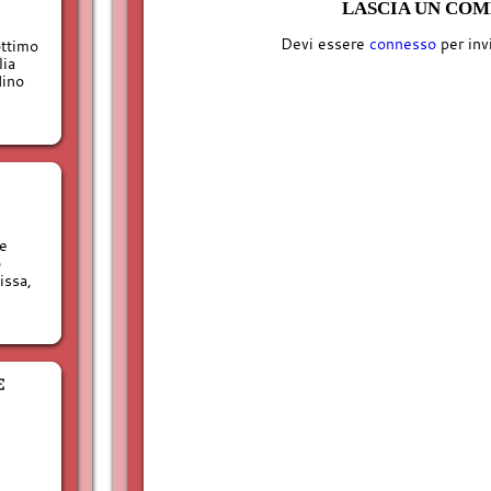
LASCIA UN CO
Devi essere
connesso
per inv
ottimo
lia
dino
ie
o
issa,