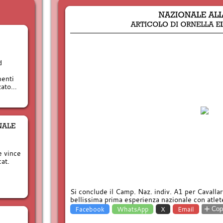
d
enti
zzato…
e vince
cat.
Si conclude il Camp. Naz. indiv. A1 per Cavalla
bellissima prima esperienza nazionale con atlete
+
Facebook
WhatsApp
X
Email
Copi