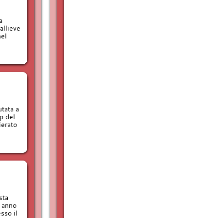
a
allieve
nel
tata a
p del
ierato
sta
 anno
sso il