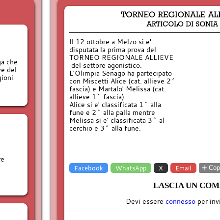
Il 12 ottobre a Melzo si e'
disputata la prima prova del
TORNEO REGIONALE ALLIEVE
ga che
del settore agonistico.
ve del
L’Olimpia Senago ha partecipato
gioni
con
Miscetti Alice (cat. allieve 2^
fascia) e
Martalo' Melissa (cat.
allieve 1^ fascia).
Alice si e' classificata 1^ alla
fune e 2^ alla palla mentre
Melissa si e' classificata 3^ al
cerchio e 3^ alla fune.
re
+
Facebook
WhatsApp
X
Email
Copi
LASCIA UN CO
Devi essere
connesso
per inv