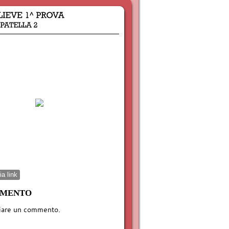
a link
MMENTO
iare un commento.