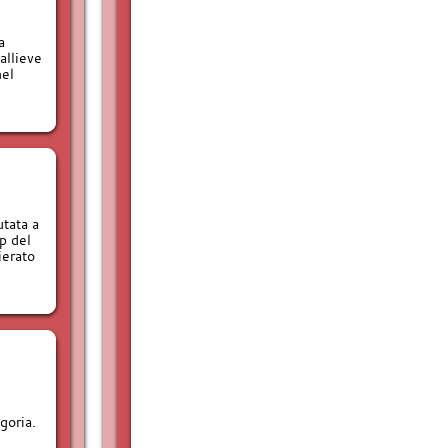
a
allieve
nel
tata a
p del
ierato
goria.