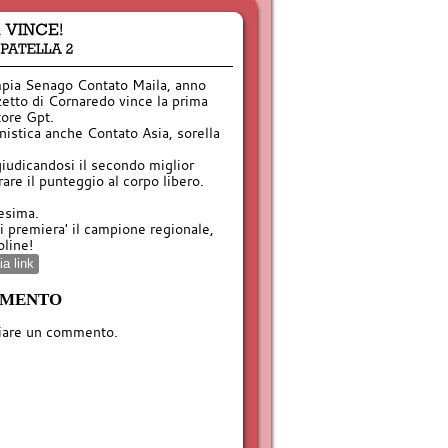
impia Senago Contato Maila, anno
etto di Cornaredo vince la prima
tore Gpt.
nistica anche Contato Asia, sorella
giudicandosi il secondo miglior
are il punteggio al corpo libero.
esima.
i premiera' il campione regionale,
oline!
a link
MMENTO
iare un commento.