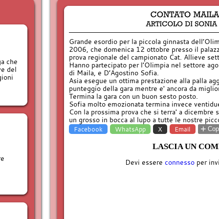
Grande esordio per la piccola ginnasta dell’Ol
2006, che domenica 12 ottobre presso il palazz
prova regionale del campionato Cat. Allieve set
ga che
Hanno partecipato per l’Olimpia nel settore ago
ve del
di Maila, e D’Agostino Sofia.
gioni
Asia esegue un ottima prestazione alla palla ag
punteggio della gara mentre e' ancora da miglior
Termina la gara con un buon sesto posto.
Sofia molto emozionata termina invece ventidu
Con la prossima prova che si terra' a dicembre s
un grosso in bocca al lupo a tutte le nostre picc
+
Facebook
WhatsApp
X
Email
Copi
LASCIA UN CO
re
Devi essere
connesso
per inv