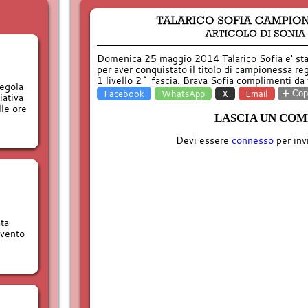
Domenica 25 maggio 2014 Talarico Sofia e' sta
per aver conquistato il titolo di campionessa r
1 livello 2^ fascia. Brava Sofia complimenti da t
regola
+
Facebook
WhatsApp
X
Email
Copi
iativa
lle ore
LASCIA UN CO
Devi essere
connesso
per inv
ta
evento