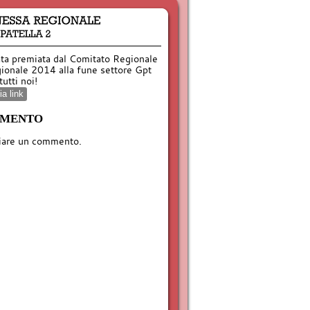
ta premiata dal Comitato Regionale
egionale 2014 alla fune settore Gpt
utti noi!
a link
MMENTO
iare un commento.