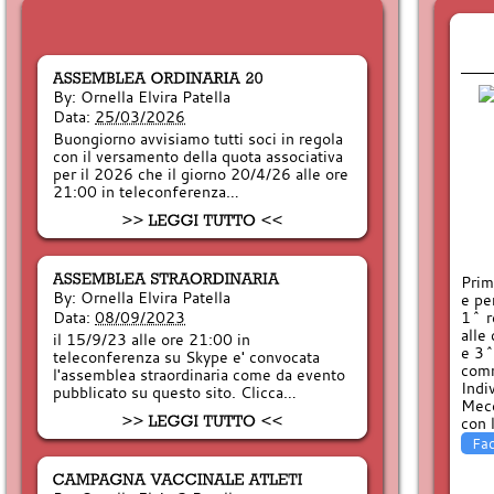
By:
Ornella Elvira Patella
Data:
25/03/2026
Buongiorno avvisiamo tutti soci in regola
con il versamento della quota associativa
per il 2026 che il giorno 20/4/26 alle ore
21:00 in teleconferenza…
Prim
By:
Ornella Elvira Patella
e pe
Data:
08/09/2023
1^ r
alle
il 15/9/23 alle ore 21:00 in
e 3^
teleconferenza su Skype e' convocata
comm
l'assemblea straordinaria come da evento
Indi
pubblicato su questo sito. Clicca…
Mece
con 
Fa