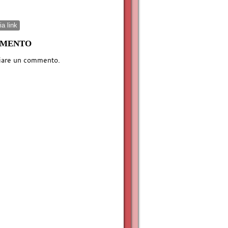
a link
MMENTO
iare un commento.