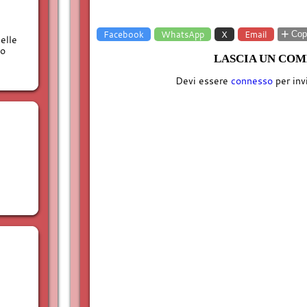
+
Facebook
WhatsApp
X
Email
Copi
elle
to
LASCIA UN CO
Devi essere
connesso
per inv